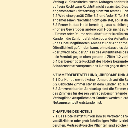
Vertrag zurückzutreten, wenn Anfragen anderer 
auf sein Recht zum Rücktritt nicht verzichtet. D
angemessener Fristsetzung nicht zur festen Buchu
5.2 Wird eine gemäß Ziffer 3.5 und/oder Ziffer 3
angemessenen Nachfrist nicht geleistet, so ist da
5.3 Ferner ist das Hotel berechtigt, aus sachlich
- höhere Gewalt oder andere vom Hotel nicht zu 
- Zimmer oder Räume schuldhaft unter irreführen
Kunden, die Zahlungsfähigkeit oder der Aufentha
- das Hotel begründeten Anlass zu der Annahme h
Öffentlichkeit gefährden kann, ohne dass dies de
- der Zweck bzw. der Anlass des Aufenthaltes gese
- ein Verstoß gegen oben genannte Ziffer 1.2 vorli
5.4 Der berechtigte Rücktritt des Hotels begründ
Schadensersatzanspruch des Hotels gegen den Kun
6 ZIMMERBEREITSTELLUNG, -ÜBERGABE UND 
6.1 Der Kunde erwirbt keinen Anspruch auf die Be
6.2 Gebuchte Zimmer stehen dem Kunden ab 16:00
6.3 Am vereinbarten Abreisetag sind die Zimmer
des Zimmers für dessen vertragsüberschreitende 
Vertragliche Ansprüche des Kunden werden hierdu
Nutzungsentgelt entstanden ist.
7 HAFTUNG DES HOTELS
7.1 Das Hotel haftet für von ihm zu vertretende 
vorsätzlichen oder grob fahrlässigen Pflichtverl
beruhen. Vertragstypische Pflichten sind solche