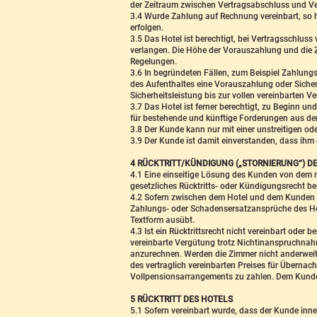
der Zeitraum zwischen Vertragsabschluss und Ver
3.4 Wurde Zahlung auf Rechnung vereinbart, so
erfolgen.
3.5 Das Hotel ist berechtigt, bei Vertragsschlus
verlangen. Die Höhe der Vorauszahlung und die Z
Regelungen.
3.6 In begründeten Fällen, zum Beispiel Zahlung
des Aufenthaltes eine Vorauszahlung oder Sicher
Sicherheitsleistung bis zur vollen vereinbarten V
3.7 Das Hotel ist ferner berechtigt, zu Beginn 
für bestehende und künftige Forderungen aus dem 
3.8 Der Kunde kann nur mit einer unstreitigen o
3.9 Der Kunde ist damit einverstanden, dass ihm
4 RÜCKTRITT/KÜNDIGUNG („STORNIERUNG“) 
4.1 Eine einseitige Lösung des Kunden von dem mi
gesetzliches Rücktritts- oder Kündigungsrecht be
4.2 Sofern zwischen dem Hotel und dem Kunden ei
Zahlungs- oder Schadensersatzansprüche des Hote
Textform ausübt.
4.3 Ist ein Rücktrittsrecht nicht vereinbart oder
vereinbarte Vergütung trotz Nichtinanspruchnah
anzurechnen. Werden die Zimmer nicht anderweiti
des vertraglich vereinbarten Preises für Überna
Vollpensionsarrangements zu zahlen. Dem Kunden 
5 RÜCKTRITT DES HOTELS
5.1 Sofern vereinbart wurde, dass der Kunde inner