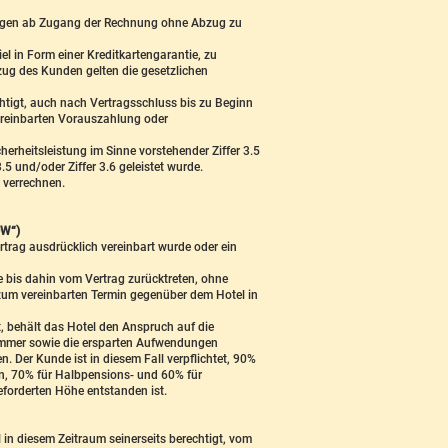
 Tagen ab Zugang der Rechnung ohne Abzug zu
l in Form einer Kreditkartengarantie, zu
zug des Kunden gelten die gesetzlichen
htigt, auch nach Vertragsschluss bis zu Beginn
vereinbarten Vorauszahlung oder
rheitsleistung im Sinne vorstehender Ziffer 3.5
5 und/oder Ziffer 3.6 geleistet wurde.
 verrechnen.
W“)
rtrag ausdrücklich vereinbart wurde oder ein
 bis dahin vom Vertrag zurücktreten, ohne
 zum vereinbarten Termin gegenüber dem Hotel in
ht, behält das Hotel den Anspruch auf die
Zimmer sowie die ersparten Aufwendungen
 Der Kunde ist in diesem Fall verpflichtet, 90%
en, 70% für Halbpensions- und 60% für
eforderten Höhe entstanden ist.
 in diesem Zeitraum seinerseits berechtigt, vom