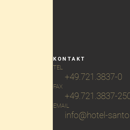
KONTAKT
TEL
+49.721.3837-0
FAX
+49.721.3837-25
EMAIL
info@hotel-santo