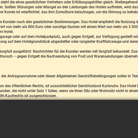
s steht die eines gesetzlichen Vertreters oder Erfüllungsgehilfen gleich. Weitergehe
sen. Sollten Störungen oder Mängel an den Leistungen des Hotels auftreten, wird da
Der Kunde ist verpflichtet, das ihm Zumutbare beizutragen, um die Störung zu beh
em Kunden nach den gesetzlichen Bestimmungen. Das Hotel empfiehlt die Nutzung d
ert von mehr als 800 Euro oder sonstige Sachen mit einem Wert von mehr als 3.500
m Hotel.
elgarage oder auf dem Hotelparkplatz, auch gegen Entgelt, zur Verfügung gestellt 
 auf dem Hotelgrundstück abgestellter oder rangierter Kraftfahrzeuge und deren
orgfalt ausgeführt. Nachrichten für die Kunden werden mit Sorgfalt behandelt. Da
unsch – gegen Entgelt die Nachsendung von Post und Warensendungen übernehme
der Antragsannahme oder dieser Allgemeinen Geschäftsbedingungen sollen in Text
son des öffentlichen Rechts, ist ausschließlicher Gerichtsstand Karlsruhe. Das Hot
unden, die nicht unter Satz 1 fallen, wenn sie ihren Sitz oder Wohnsitz nicht in ein
UN-Kaufrechts ist ausgeschlossen.