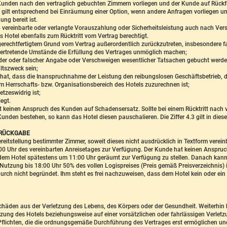
Kunden nach den vertraglich gebuchten Zimmern vorliegen und der Kunde auf Rückf
ies gilt entsprechend bei Einräumung einer Option, wenn andere Anfragen vorliegen 
ng bereit ist.
.6 vereinbarte oder verlangte Vorauszahlung oder Sicherheitsleistung auch nach Ver
s Hotel ebenfalls zum Rücktritt vom Vertrag berechtigt.
 gerechtfertigtem Grund vom Vertrag außerordentlich zurückzutreten, insbesondere fa
vertretende Umstände die Erfüllung des Vertrages unmöglich machen;
der oder falscher Angabe oder Verschweigen wesentlicher Tatsachen gebucht werden;
ltszweck sein;
at, dass die Inanspruchnahme der Leistung den reibungslosen Geschäftsbetrieb, di
m Herrschafts- bzw. Organisationsbereich des Hotels zuzurechnen ist;
tzeswidrig ist;
egt.
et keinen Anspruch des Kunden auf Schadensersatz. Sollte bei einem Rücktritt nach vo
den bestehen, so kann das Hotel diesen pauschalieren. Die Ziffer 4.3 gilt in dies
-RÜCKGABE
reitstellung bestimmter Zimmer, soweit dieses nicht ausdrücklich in Textform verein
 Uhr des vereinbarten Anreisetages zur Verfügung. Der Kunde hat keinen Anspruch 
 dem Hotel spätestens um 11:00 Uhr geräumt zur Verfügung zu stellen. Danach kan
Nutzung bis 18:00 Uhr 50% des vollen Logispreises (Preis gemäß Preisverzeichnis) 
rch nicht begründet. Ihm steht es frei nachzuweisen, dass dem Hotel kein oder ein 
Schäden aus der Verletzung des Lebens, des Körpers oder der Gesundheit. Weiterhin h
etzung des Hotels beziehungsweise auf einer vorsätzlichen oder fahrlässigen Verletz
 Pflichten, die die ordnungsgemäße Durchführung des Vertrages erst ermöglichen un