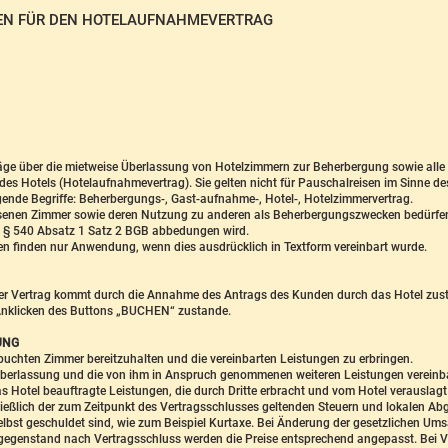
EN FÜR DEN HOTELAUFNAHMEVERTRAG
räge über die mietweise Überlassung von Hotelzimmern zur Beherbergung sowie al
es Hotels (Hotelaufnahmevertrag). Sie gelten nicht für Pauschalreisen im Sinne de
ende Begriffe: Beherbergungs-, Gast-aufnahme-, Hotel-, Hotelzimmervertrag.
assenen Zimmer sowie deren Nutzung zu anderen als Beherbergungszwecken bedürfe
 § 540 Absatz 1 Satz 2 BGB abbedungen wird.
 finden nur Anwendung, wenn dies ausdrücklich in Textform vereinbart wurde.
Der Vertrag kommt durch die Annahme des Antrags des Kunden durch das Hotel zust
Anklicken des Buttons „BUCHEN“ zustande.
UNG
ebuchten Zimmer bereitzuhalten und die vereinbarten Leistungen zu erbringen.
merüberlassung und die von ihm in Anspruch genommenen weiteren Leistungen vereinba
as Hotel beauftragte Leistungen, die durch Dritte erbracht und vom Hotel verauslag
hließlich der zum Zeitpunkt des Vertragsschlusses geltenden Steuern und lokalen Ab
bst geschuldet sind, wie zum Beispiel Kurtaxe. Bei Änderung der gesetzlichen Um
egenstand nach Vertragsschluss werden die Preise entsprechend angepasst. Bei Ver