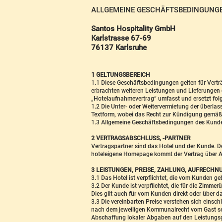
ALLGEMEINE GESCHÄFTSBEDINGUNG
Santos Hospitality GmbH
Karlstrasse 67-69
76137 Karlsruhe
1 GELTUNGSBEREICH
1.1 Diese Geschäftsbedingungen gelten für Vert
erbrachten weiteren Leistungen und Lieferungen d
„Hotelaufnahmevertrag“ umfasst und ersetzt folg
1.2 Die Unter- oder Weitervermietung der überl
Textform, wobei das Recht zur Kündigung gemäß
1.3 Allgemeine Geschäftsbedingungen des Kunden
2 VERTRAGSABSCHLUSS, -PARTNER
Vertragspartner sind das Hotel und der Kunde. 
hoteleigene Homepage kommt der Vertrag über 
3 LEISTUNGEN, PREISE, ZAHLUNG, AUFRECHN
3.1 Das Hotel ist verpflichtet, die vom Kunden g
3.2 Der Kunde ist verpflichtet, die für die Zim
Dies gilt auch für vom Kunden direkt oder über d
3.3 Die vereinbarten Preise verstehen sich einsc
nach dem jeweiligen Kommunalrecht vom Gast sel
Abschaffung lokaler Abgaben auf den Leistungsg