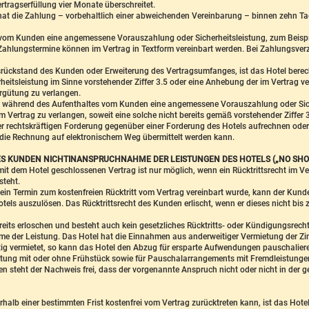
tragserfüllung vier Monate überschreitet.
 hat die Zahlung – vorbehaltlich einer abweichenden Vereinbarung – binnen zehn
s vom Kunden eine angemessene Vorauszahlung oder Sicherheitsleistung, zum Beispie
ahlungstermine können im Vertrag in Textform vereinbart werden. Bei Zahlungsver
srückstand des Kunden oder Erweiterung des Vertragsumfanges, ist das Hotel berec
heitsleistung im Sinne vorstehender Ziffer 3.5 oder eine Anhebung der im Vertrag 
ergütung zu verlangen.
und während des Aufenthaltes vom Kunden eine angemessene Vorauszahlung oder Siche
Vertrag zu verlangen, soweit eine solche nicht bereits gemäß vorstehender Ziffer 3.
der rechtskräftigen Forderung gegenüber einer Forderung des Hotels aufrechnen oder
 die Rechnung auf elektronischem Weg übermittelt werden kann.
DES KUNDEN NICHTINANSPRUCHNAHME DER LEISTUNGEN DES HOTELS („NO SHO
t dem Hotel geschlossenen Vertrag ist nur möglich, wenn ein Rücktrittsrecht im Ve
steht.
n Termin zum kostenfreien Rücktritt vom Vertrag vereinbart wurde, kann der Kunde
ls auszulösen. Das Rücktrittsrecht des Kunden erlischt, wenn er dieses nicht bis
 bereits erloschen und besteht auch kein gesetzliches Rücktritts- oder Kündigungsrec
me der Leistung. Das Hotel hat die Einnahmen aus anderweitiger Vermietung der 
g vermietet, so kann das Hotel den Abzug für ersparte Aufwendungen pauschalieren.
chtung mit oder ohne Frühstück sowie für Pauschalarrangements mit Fremdleistung
steht der Nachweis frei, dass der vorgenannte Anspruch nicht oder nicht in der g
halb einer bestimmten Frist kostenfrei vom Vertrag zurücktreten kann, ist das Hotel