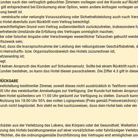
Kunden nach den vertraglich gebuchten Zimmern vorliegen und der Kunde auf Rückf
ies gilt entsprechend bei Einräumung einer Option, wenn andere Anfragen vorliegen 
ng bereit ist.
.6 vereinbarte oder verlangte Vorauszahlung oder Sicherheitsleistung auch nach Ver
s Hotel ebenfalls zum Rücktritt vom Vertrag berechtigt.
 gerechtfertigtem Grund vom Vertrag außerordentlich zurückzutreten, insbesondere fa
vertretende Umstände die Erfüllung des Vertrages unmöglich machen;
der oder falscher Angabe oder Verschweigen wesentlicher Tatsachen gebucht werden;
ltszweck sein;
at, dass die Inanspruchnahme der Leistung den reibungslosen Geschäftsbetrieb, di
m Herrschafts- bzw. Organisationsbereich des Hotels zuzurechnen ist;
tzeswidrig ist;
egt.
et keinen Anspruch des Kunden auf Schadensersatz. Sollte bei einem Rücktritt nach vo
den bestehen, so kann das Hotel diesen pauschalieren. Die Ziffer 4.3 gilt in dies
-RÜCKGABE
reitstellung bestimmter Zimmer, soweit dieses nicht ausdrücklich in Textform verein
 Uhr des vereinbarten Anreisetages zur Verfügung. Der Kunde hat keinen Anspruch 
 dem Hotel spätestens um 11:00 Uhr geräumt zur Verfügung zu stellen. Danach kan
Nutzung bis 18:00 Uhr 50% des vollen Logispreises (Preis gemäß Preisverzeichnis) 
rch nicht begründet. Ihm steht es frei nachzuweisen, dass dem Hotel kein oder ein 
Schäden aus der Verletzung des Lebens, des Körpers oder der Gesundheit. Weiterhin h
etzung des Hotels beziehungsweise auf einer vorsätzlichen oder fahrlässigen Verletz
 Pflichten, die die ordnungsgemäße Durchführung des Vertrages erst ermöglichen un