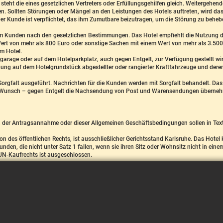
s steht die eines gesetzlichen Vertreters oder Erfüllungsgehilfen gleich. Weitergehe
sen. Sollten Störungen oder Mängel an den Leistungen des Hotels auftreten, wird da
Der Kunde ist verpflichtet, das ihm Zumutbare beizutragen, um die Störung zu beh
em Kunden nach den gesetzlichen Bestimmungen. Das Hotel empfiehlt die Nutzung d
ert von mehr als 800 Euro oder sonstige Sachen mit einem Wert von mehr als 3.500
m Hotel.
elgarage oder auf dem Hotelparkplatz, auch gegen Entgelt, zur Verfügung gestellt 
 auf dem Hotelgrundstück abgestellter oder rangierter Kraftfahrzeuge und deren
orgfalt ausgeführt. Nachrichten für die Kunden werden mit Sorgfalt behandelt. Da
unsch – gegen Entgelt die Nachsendung von Post und Warensendungen übernehme
der Antragsannahme oder dieser Allgemeinen Geschäftsbedingungen sollen in Text
son des öffentlichen Rechts, ist ausschließlicher Gerichtsstand Karlsruhe. Das Hot
unden, die nicht unter Satz 1 fallen, wenn sie ihren Sitz oder Wohnsitz nicht in ein
UN-Kaufrechts ist ausgeschlossen.