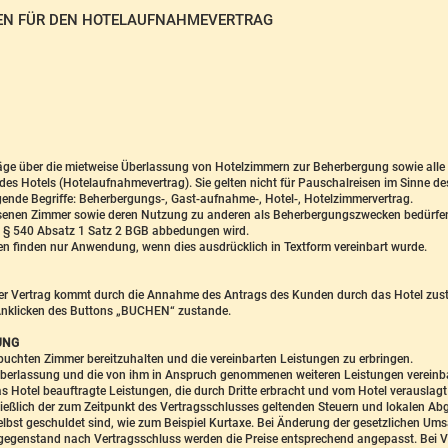
EN FÜR DEN HOTELAUFNAHMEVERTRAG
räge über die mietweise Überlassung von Hotelzimmern zur Beherbergung sowie al
es Hotels (Hotelaufnahmevertrag). Sie gelten nicht für Pauschalreisen im Sinne de
ende Begriffe: Beherbergungs-, Gast-aufnahme-, Hotel-, Hotelzimmervertrag.
assenen Zimmer sowie deren Nutzung zu anderen als Beherbergungszwecken bedürfe
 § 540 Absatz 1 Satz 2 BGB abbedungen wird.
 finden nur Anwendung, wenn dies ausdrücklich in Textform vereinbart wurde.
Der Vertrag kommt durch die Annahme des Antrags des Kunden durch das Hotel zust
Anklicken des Buttons „BUCHEN“ zustande.
UNG
ebuchten Zimmer bereitzuhalten und die vereinbarten Leistungen zu erbringen.
merüberlassung und die von ihm in Anspruch genommenen weiteren Leistungen vereinba
as Hotel beauftragte Leistungen, die durch Dritte erbracht und vom Hotel verauslag
hließlich der zum Zeitpunkt des Vertragsschlusses geltenden Steuern und lokalen Ab
bst geschuldet sind, wie zum Beispiel Kurtaxe. Bei Änderung der gesetzlichen Um
egenstand nach Vertragsschluss werden die Preise entsprechend angepasst. Bei Ver