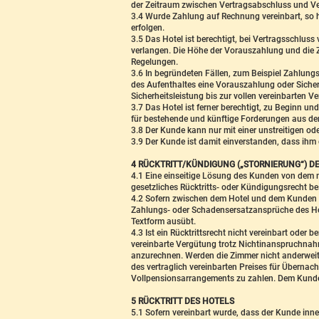
der Zeitraum zwischen Vertragsabschluss und Ver
3.4 Wurde Zahlung auf Rechnung vereinbart, so
erfolgen.
3.5 Das Hotel ist berechtigt, bei Vertragsschlus
verlangen. Die Höhe der Vorauszahlung und die Z
Regelungen.
3.6 In begründeten Fällen, zum Beispiel Zahlung
des Aufenthaltes eine Vorauszahlung oder Sicher
Sicherheitsleistung bis zur vollen vereinbarten V
3.7 Das Hotel ist ferner berechtigt, zu Beginn 
für bestehende und künftige Forderungen aus dem 
3.8 Der Kunde kann nur mit einer unstreitigen o
3.9 Der Kunde ist damit einverstanden, dass ihm
4 RÜCKTRITT/KÜNDIGUNG („STORNIERUNG“) 
4.1 Eine einseitige Lösung des Kunden von dem mi
gesetzliches Rücktritts- oder Kündigungsrecht be
4.2 Sofern zwischen dem Hotel und dem Kunden ei
Zahlungs- oder Schadensersatzansprüche des Hote
Textform ausübt.
4.3 Ist ein Rücktrittsrecht nicht vereinbart oder
vereinbarte Vergütung trotz Nichtinanspruchnah
anzurechnen. Werden die Zimmer nicht anderweiti
des vertraglich vereinbarten Preises für Überna
Vollpensionsarrangements zu zahlen. Dem Kunden 
5 RÜCKTRITT DES HOTELS
5.1 Sofern vereinbart wurde, dass der Kunde inner