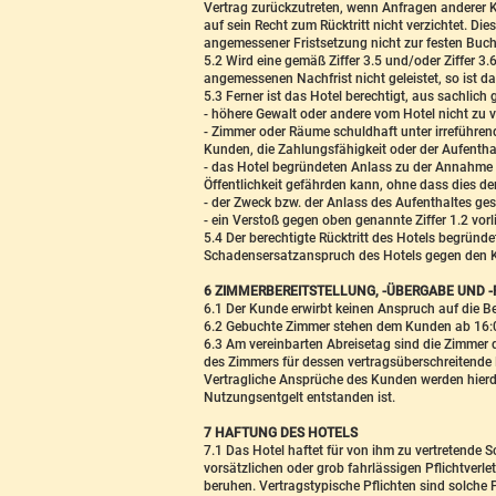
Vertrag zurückzutreten, wenn Anfragen anderer 
auf sein Recht zum Rücktritt nicht verzichtet. D
angemessener Fristsetzung nicht zur festen Buchu
5.2 Wird eine gemäß Ziffer 3.5 und/oder Ziffer 3
angemessenen Nachfrist nicht geleistet, so ist da
5.3 Ferner ist das Hotel berechtigt, aus sachlich
- höhere Gewalt oder andere vom Hotel nicht zu 
- Zimmer oder Räume schuldhaft unter irreführen
Kunden, die Zahlungsfähigkeit oder der Aufentha
- das Hotel begründeten Anlass zu der Annahme h
Öffentlichkeit gefährden kann, ohne dass dies de
- der Zweck bzw. der Anlass des Aufenthaltes gese
- ein Verstoß gegen oben genannte Ziffer 1.2 vorli
5.4 Der berechtigte Rücktritt des Hotels begründ
Schadensersatzanspruch des Hotels gegen den Kun
6 ZIMMERBEREITSTELLUNG, -ÜBERGABE UND 
6.1 Der Kunde erwirbt keinen Anspruch auf die Be
6.2 Gebuchte Zimmer stehen dem Kunden ab 16:00
6.3 Am vereinbarten Abreisetag sind die Zimmer
des Zimmers für dessen vertragsüberschreitende 
Vertragliche Ansprüche des Kunden werden hierdu
Nutzungsentgelt entstanden ist.
7 HAFTUNG DES HOTELS
7.1 Das Hotel haftet für von ihm zu vertretende 
vorsätzlichen oder grob fahrlässigen Pflichtverl
beruhen. Vertragstypische Pflichten sind solche