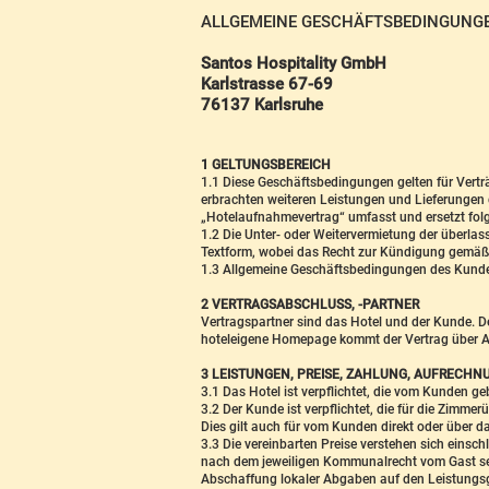
ALLGEMEINE GESCHÄFTSBEDINGUNG
Santos Hospitality GmbH
Karlstrasse 67-69
76137 Karlsruhe
1 GELTUNGSBEREICH
1.1 Diese Geschäftsbedingungen gelten für Vert
erbrachten weiteren Leistungen und Lieferungen d
„Hotelaufnahmevertrag“ umfasst und ersetzt folg
1.2 Die Unter- oder Weitervermietung der überl
Textform, wobei das Recht zur Kündigung gemäß
1.3 Allgemeine Geschäftsbedingungen des Kunden
2 VERTRAGSABSCHLUSS, -PARTNER
Vertragspartner sind das Hotel und der Kunde. 
hoteleigene Homepage kommt der Vertrag über 
3 LEISTUNGEN, PREISE, ZAHLUNG, AUFRECHN
3.1 Das Hotel ist verpflichtet, die vom Kunden g
3.2 Der Kunde ist verpflichtet, die für die Zim
Dies gilt auch für vom Kunden direkt oder über d
3.3 Die vereinbarten Preise verstehen sich einsc
nach dem jeweiligen Kommunalrecht vom Gast sel
Abschaffung lokaler Abgaben auf den Leistungsg