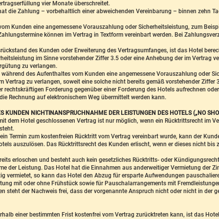
tragserfüllung vier Monate überschreitet.
 hat die Zahlung – vorbehaltlich einer abweichenden Vereinbarung – binnen zehn
s vom Kunden eine angemessene Vorauszahlung oder Sicherheitsleistung, zum Beispie
ahlungstermine können im Vertrag in Textform vereinbart werden. Bei Zahlungsver
srückstand des Kunden oder Erweiterung des Vertragsumfanges, ist das Hotel berec
heitsleistung im Sinne vorstehender Ziffer 3.5 oder eine Anhebung der im Vertrag 
ergütung zu verlangen.
und während des Aufenthaltes vom Kunden eine angemessene Vorauszahlung oder Siche
Vertrag zu verlangen, soweit eine solche nicht bereits gemäß vorstehender Ziffer 3.
der rechtskräftigen Forderung gegenüber einer Forderung des Hotels aufrechnen oder
 die Rechnung auf elektronischem Weg übermittelt werden kann.
DES KUNDEN NICHTINANSPRUCHNAHME DER LEISTUNGEN DES HOTELS („NO SHO
t dem Hotel geschlossenen Vertrag ist nur möglich, wenn ein Rücktrittsrecht im Ve
steht.
n Termin zum kostenfreien Rücktritt vom Vertrag vereinbart wurde, kann der Kunde
ls auszulösen. Das Rücktrittsrecht des Kunden erlischt, wenn er dieses nicht bis
 bereits erloschen und besteht auch kein gesetzliches Rücktritts- oder Kündigungsrec
me der Leistung. Das Hotel hat die Einnahmen aus anderweitiger Vermietung der 
g vermietet, so kann das Hotel den Abzug für ersparte Aufwendungen pauschalieren.
chtung mit oder ohne Frühstück sowie für Pauschalarrangements mit Fremdleistung
steht der Nachweis frei, dass der vorgenannte Anspruch nicht oder nicht in der g
halb einer bestimmten Frist kostenfrei vom Vertrag zurücktreten kann, ist das Hotel