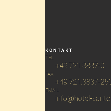
KONTAKT
TEL
+49.721.3837-0
FAX
+49.721.3837-25
EMAIL
info@hotel-santo