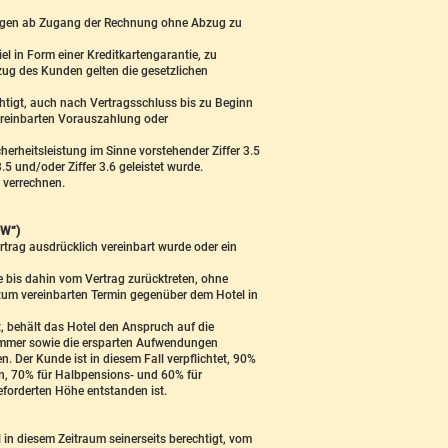
 Tagen ab Zugang der Rechnung ohne Abzug zu
l in Form einer Kreditkartengarantie, zu
zug des Kunden gelten die gesetzlichen
htigt, auch nach Vertragsschluss bis zu Beginn
vereinbarten Vorauszahlung oder
rheitsleistung im Sinne vorstehender Ziffer 3.5
5 und/oder Ziffer 3.6 geleistet wurde.
 verrechnen.
W“)
rtrag ausdrücklich vereinbart wurde oder ein
 bis dahin vom Vertrag zurücktreten, ohne
 zum vereinbarten Termin gegenüber dem Hotel in
ht, behält das Hotel den Anspruch auf die
Zimmer sowie die ersparten Aufwendungen
 Der Kunde ist in diesem Fall verpflichtet, 90%
en, 70% für Halbpensions- und 60% für
eforderten Höhe entstanden ist.
 in diesem Zeitraum seinerseits berechtigt, vom